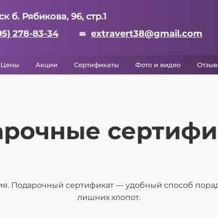
ск б. Рябикова, 96, стр.1
95) 278-83-34
extravert38@gmail.com
Цены
Акции
Сертификаты
Фото и видео
Отзы
арочные сертифи
я. Подарочный сертификат — удобный способ порадо
лишних хлопот.