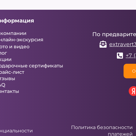
нформация
 компании
По предварите
нлайн-экскурсия
extraver
ото и видео
лог
+7 
кции
одарочные сертификаты
О
райс-лист
тзывы
AQ
онтакты
Политика безопасности
енциальности
платежей