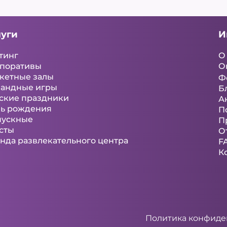
луги
И
тинг
О
поративы
О
кетные залы
Ф
андные игры
Б
ские праздники
А
ь рождения
П
ускные
П
сты
О
нда развлекательного центра
F
К
Политика конфид