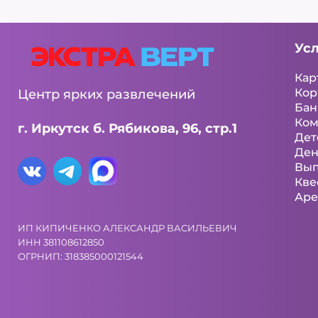
Ус
Кар
Кор
Центр ярких развлечений
Бан
Ком
г. Иркутск б. Рябикова, 96, стр.1
Дет
Ден
Вып
Кве
Аре
ИП КИПИЧЕНКО АЛЕКСАНДР ВАСИЛЬЕВИЧ
ИНН 381108612850
ОГРНИП: 318385000121544