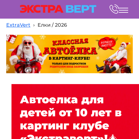
ExtraVert
›
Елки / 2026
Автоелка для
детей от 10 лет в
картинг клубе
«Экстраверт»!🎄