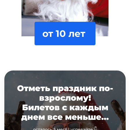
от
10
лет
Отметь праздник по-
взрослому!
Билетов с каждым
днем все меньше…
осталось 5 мест | успевайте 👇