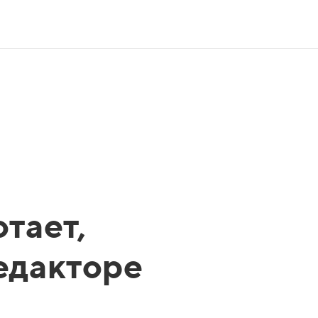
тает,
редакторе