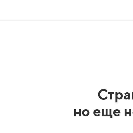
Стра
но еще н